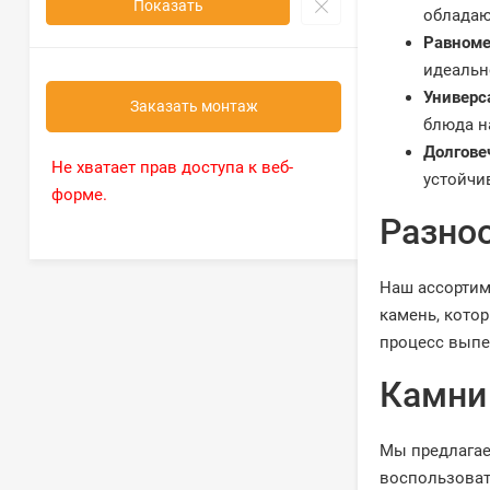
Показать
обладаю
Равноме
идеальн
Универс
Заказать монтаж
блюда н
Долгове
Не хватает прав доступа к веб-
устойчи
форме.
Разно
Наш ассортим
камень, кото
процесс выпе
Камни 
Мы предлагае
воспользоват