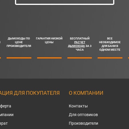
ДЫМОХОДЫ ПО
ГАРАНТИЯ НИЗКОЙ
БЕСПЛАТНЫЙ
ВСЕ
Ш
ЦЕНЕ
ЦЕНЫ
РАСЧЕТ
НЕОБХОДИМОЕ
ПРОИЗВОДИТЕЛЯ
ДЫМОХОДА
ЗА 3
ДЛЯ БАНИ В
ЧАСА
ОДНОМ МЕСТЕ
ЦИЯ ДЛЯ ПОКУПАТЕЛЯ
О КОМПАНИИ
оферта
Контакты
омпании
Для оптовиков
врат
Производители