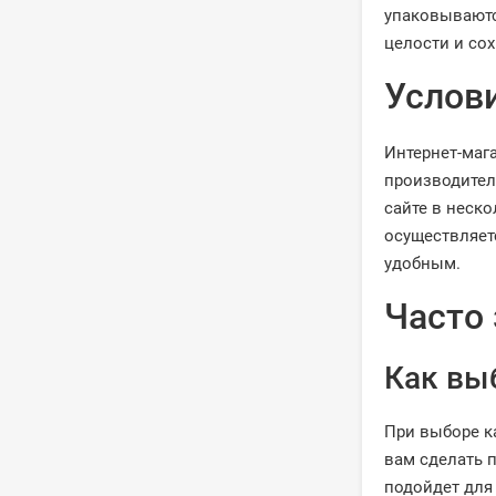
упаковываютс
целости и со
Услови
Интернет-маг
производител
сайте в неск
осуществляет
удобным.
Часто
Как вы
При выборе к
вам сделать 
подойдет для