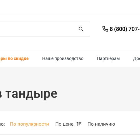
8 (800) 707
ары по скидке
Наше производство
Партнёрам
До
в тандыре
по:
По популярности
По цене
По наличию