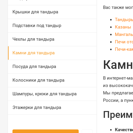
Вас также мог
Крышки для тандыра
Тандыр
Подставки под тандыр
Казаны
Мангал
Чехлы для тандыра
Печи от
Печи-к
Камни для тандыра
Камн
Посуда для тандыра
В интернет-м
Колосники для тандыра
из высококач
Мы предлагае
Шампуры, крюки для тандыра
России, а пун
Этажерки для тандыра
Преим
Качеств