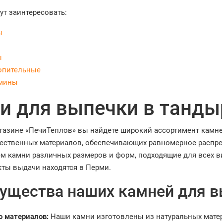
ут заинтересовать:
ы
ы
опительные
амины
и для выпечки в танды
агазине «ПечиТеплов» вы найдете широкий ассортимент камн
ественных материалов, обеспечивающих равномерное распред
м камни различных размеров и форм, подходящие для всех в
кты выдачи находятся в Перми.
ущества наших камней для 
о материалов:
Наши камни изготовлены из натуральных матери