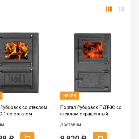
ЧУГУН
 Рубцовск со стеклом
Портал Рубцовск ПДТ-3С со
С.1 со стеклом
стеклом окрашенный
енный
им
Доставим
338
₽
9 920
₽