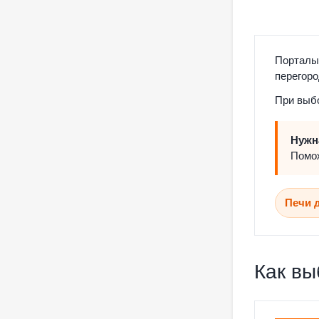
Порталы 
перегоро
При выбо
Нужн
Помож
Печи 
Как вы