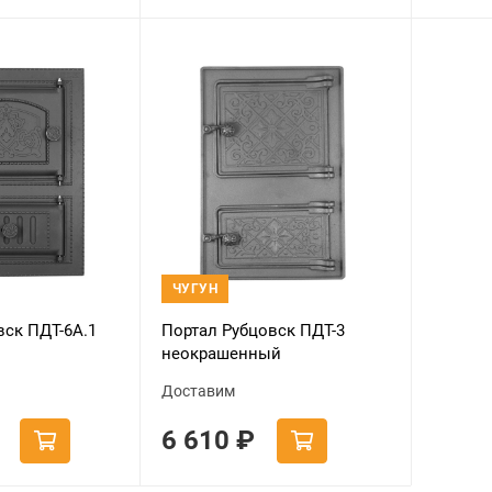
ЧУГУН
вск ПДТ-6А.1
Портал Рубцовск ПДТ-3
неокрашенный
Доставим
6 610
₽