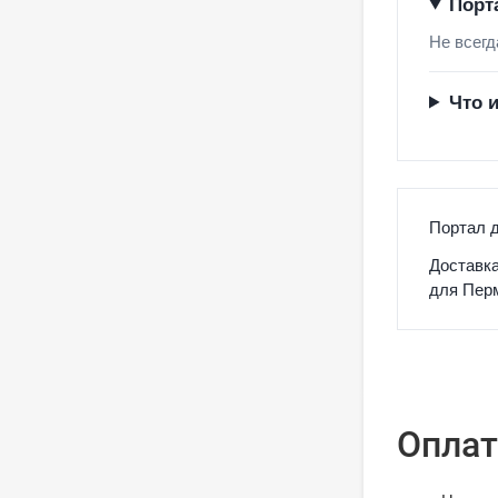
Порт
Не всегд
Что 
Портал д
Доставка
для Перм
Оплат