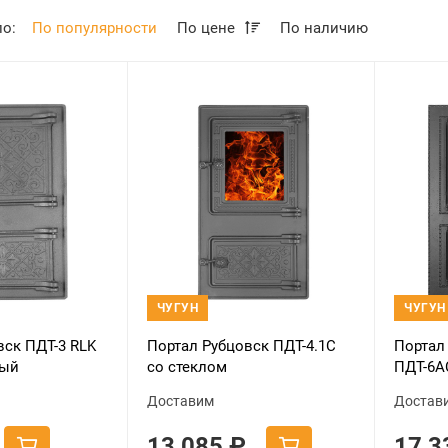
по:
По популярности
По цене
По наличию
ЧУГУН
ЧУГУН
вск ПДТ-3 RLK
Портал Рубцовск ПДТ-4.1С
Портал
ный
со стеклом
ПДТ-6А
окраш
Доставим
Достав
13 085
₽
17 