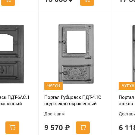
ЧУГУН
ЧУГУН
вск ПДТ-6АС.1
Портал Рубцовск ПДТ-4.1С
Портал
крашенный
под стекло окрашенный
стекло
Доставим
Достав
9 570
₽
6 1