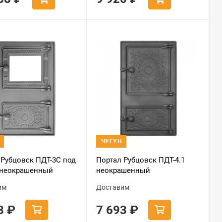
ЧУГУН
 Рубцовск ПДТ-3С под
Портал Рубцовск ПДТ-4.1
 неокрашенный
неокрашенный
им
Доставим
18
₽
7 693
₽