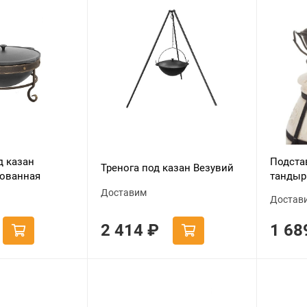
д казан
Подста
Тренога под казан Везувий
кованная
танды
Доставим
Достав
2 414
₽
1 6