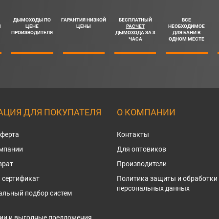
ДЫМОХОДЫ ПО
ГАРАНТИЯ НИЗКОЙ
БЕСПЛАТНЫЙ
ВСЕ
Ш
ЦЕНЕ
ЦЕНЫ
РАСЧЕТ
НЕОБХОДИМОЕ
ПРОИЗВОДИТЕЛЯ
ДЫМОХОДА
ЗА 3
ДЛЯ БАНИ В
ЧАСА
ОДНОМ МЕСТЕ
ЦИЯ ДЛЯ ПОКУПАТЕЛЯ
О КОМПАНИИ
оферта
Контакты
омпании
Для оптовиков
врат
Производители
 сертификат
Политика защиты и обработки
персональных данных
альный подбор систем
ии и выгодные предложения