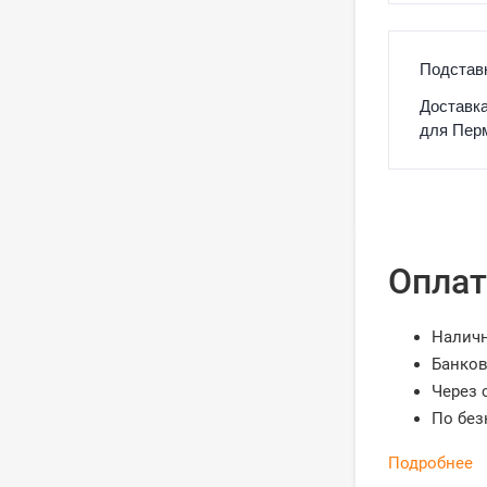
Подставк
Доставка
для Перм
Оплат
Налич
Банков
Через 
По без
Подробнее