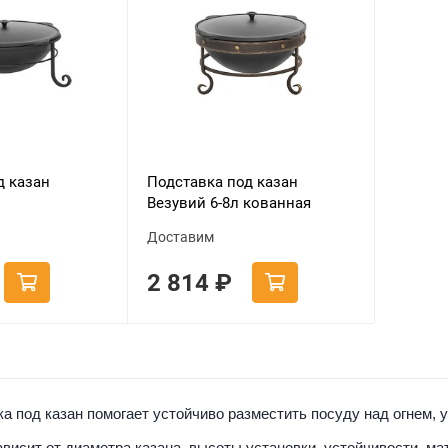
д казан
Подставка под казан
Везувий 6-8л кованная
Доставим
2 814
₽
а под казан помогает устойчиво разместить посуду над огнем, у
висит от диаметра казана, высоты установки, устойчивости, ма