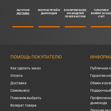
ЛЬГОТНАЯ
МОНТАЖ ПЕЧЕЙ И
В НАЛИЧИИ БОЛЕЕ
ГАРАНТИЯ И
ДОСТАВКА
ДЫМОХОДОВ
600 МОДЕЛЕЙ
ВОЗВРАТ ЗА НА
ПЕЧЕЙ И КОТЛОВ
СЧЕТ
ПОМОЩЬ ПОКУПАТЕЛЮ
ИНФОРМА
Как сделать заказ
Публичная 
Оплата
Гарантии к
Доставка
Обмен и воз
Самовывоз
Подарочный
Поможем выбрать
Профессион
дымохода
Возврат товара
Текущие акц