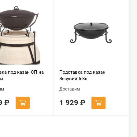
вка под казан СП на
Подставка под казан
ры
Везувий 6-8л
им
Доставим
89
₽
1 929
₽