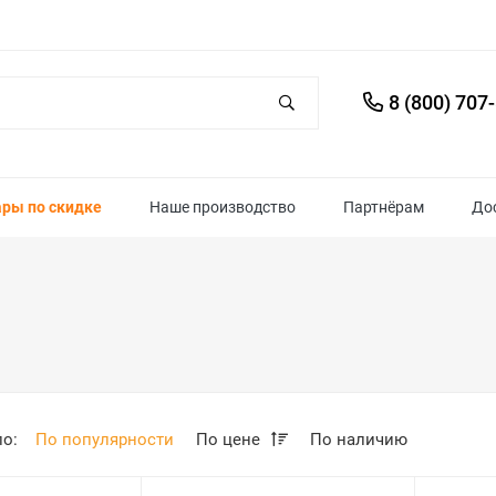
8 (800) 707
ары по скидке
Наше производство
Партнёрам
До
по:
По популярности
По цене
По наличию