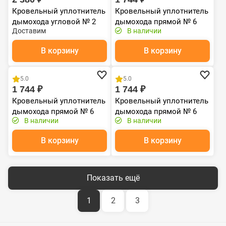
Кровельный уплотнитель
Кровельный уплотнитель
дымохода угловой № 2
дымохода прямой № 6
Доставим
В наличии
силикон 203-280 mm
силикон 127-228 mm
красный
коричневый
В корзину
В корзину
Хит продаж
Хит продаж
5.0
5.0
1 744 ₽
1 744 ₽
Кровельный уплотнитель
Кровельный уплотнитель
дымохода прямой № 6
дымохода прямой № 6
В наличии
В наличии
силикон 127-228 мм
силикон 127-228 мм
красный
серый
В корзину
В корзину
Показать ещё
1
2
3